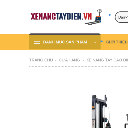
Skip
to
content
DANH MỤC SẢN PHẨM
GIỚI THIỆU
TRANG CHỦ
-
CỬA HÀNG
-
XE NÂNG TAY CAO ĐI