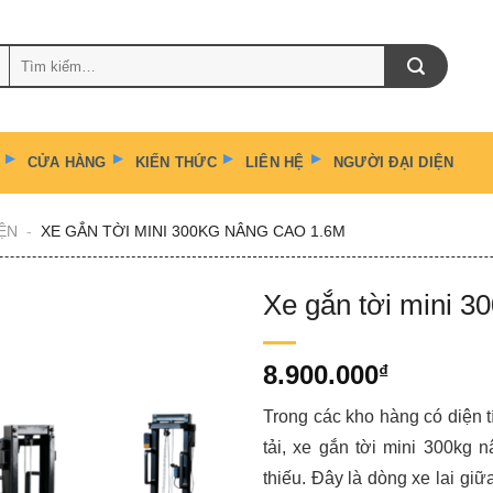
Tìm
kiếm:
CỬA HÀNG
KIẾN THỨC
LIÊN HỆ
NGƯỜI ĐẠI DIỆN
ỆN
-
XE GẮN TỜI MINI 300KG NÂNG CAO 1.6M
Xe gắn tời mini 3
8.900.000
₫
Trong các kho hàng có diện 
tải, xe gắn tời mini 300kg 
thiếu. Đây là dòng xe lai gi