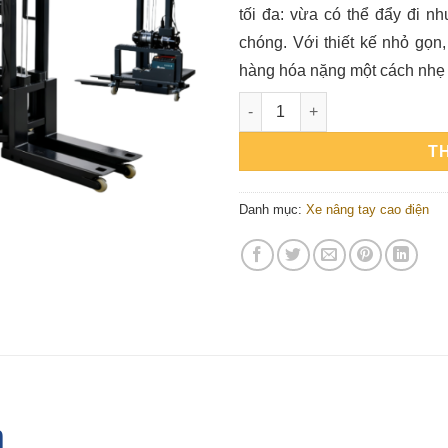
tối đa: vừa có thể đẩy đi n
chóng. Với thiết kế nhỏ gọn
hàng hóa nặng một cách nhẹ
Xe gắn tời mini 300kg nâng c
T
Danh mục:
Xe nâng tay cao điện
m