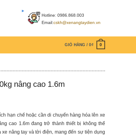
Hotline:
0986.868.003
Email:
cskh@xenangtaydien.vn
0
GIỎ HÀNG /
0
₫
00kg nâng cao 1.6m
tích hạn chế hoặc cần di chuyển hàng hóa lên xe
nâng cao 1.6m đang trở thành thiết bị không thể
ữa xe nâng tay và tời điện, mang đến sự tiện dụng