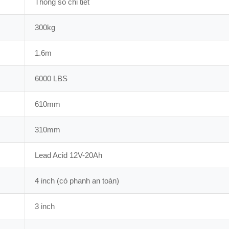
Thông số chi tiết
300kg
1.6m
6000 LBS
610mm
310mm
Lead Acid 12V-20Ah
4 inch (có phanh an toàn)
3 inch