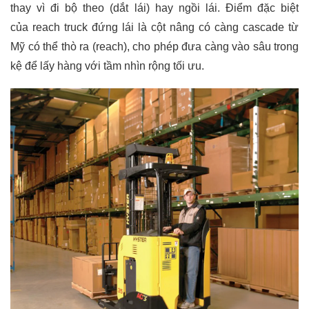
thay vì đi bộ theo (dắt lái) hay ngồi lái. Điểm đặc biệt
của reach truck đứng lái là cột nâng có càng cascade từ
Mỹ có thể thò ra (reach), cho phép đưa càng vào sâu trong
kệ để lấy hàng với tầm nhìn rộng tối ưu.