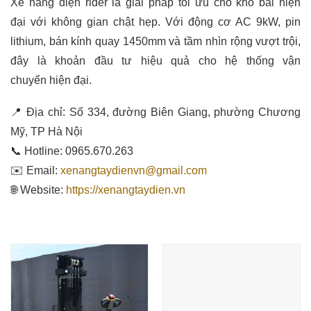
Xe nâng điện rider là giải pháp tối ưu cho kho bãi hiện
đại với không gian chật hẹp. Với động cơ AC 9kW, pin
lithium, bán kính quay 1450mm và tầm nhìn rộng vượt trội,
đây là khoản đầu tư hiệu quả cho hệ thống vận
chuyển hiện đại.
📍 Địa chỉ: Số 334, đường Biên Giang, phường Chương
Mỹ, TP Hà Nội
📞 Hotline: 0965.670.263
✉️ Email:
xenangtaydienvn@gmail.com
🌐 Website:
https://xenangtaydien.vn