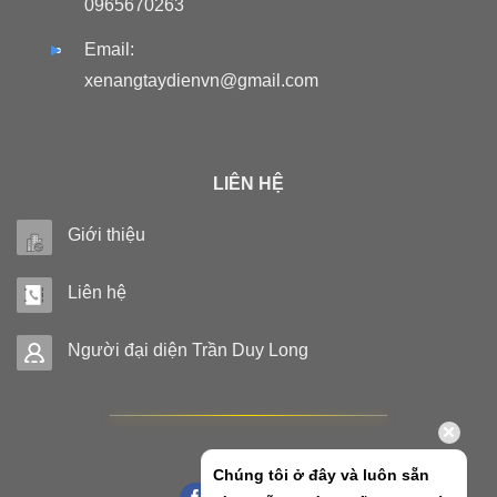
0965670263
Email:
xenangtaydienvn@gmail.com
LIÊN HỆ
Giới thiệu
Liên hệ
Người đại diện Trần Duy Long
Chúng tôi ở đây và luôn sẵn