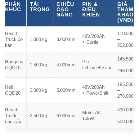
PHÂN
TẢI
CHIỀU
PIN &
GIÁ
KHÚC
TRỌNG
CAO
ĐIỀU
THAM
NÂNG
KHIỂN
KHẢO
(VNĐ)
Reach
110.500.0
48V/200Ah
Truck cơ
1.000 kg
3.000mm
–
+ Curtis
bản
202.000.0
145.500.0
Hangcha
Pin
1.500 kg
4.000mm
–
CQD15
Lithium + Zapi
248.000.0
185.500.0
Heli
48V/280Ah
2.000 kg
5.000mm
–
CQD20
+ PowerShift
278.000.0
Reach
430.000.0
Motor AC
Truck
2.500 kg
6.000mm
–
10kW
cao cấp
500.000.0