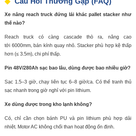
Câu Hỏi Thường Gặp (FAQ)
Xe nâng reach truck đứng lái khác pallet stacker như
thế nào?
Reach truck có càng cascade thò ra, nâng cao
tới 6000mm, bán kính quay nhỏ. Stacker phù hợp kệ thấp
hơn (≤ 3.5m), chi phí thấp.
Pin 48V/280Ah sạc bao lâu, dùng được bao nhiều giờ?
Sạc 1.5–3 giờ, chạy liên tục 6–8 giờ/ca. Có thể tranh thủ
sạc nhanh trong giờ nghỉ với pin lithium.
Xe dùng được trong kho lạnh không?
Có, chỉ cần chọn bánh PU và pin lithium phù hợp dải
nhiệt. Motor AC không chổi than hoạt động ổn định.