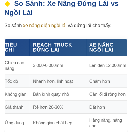
So Sánh: Xe Nâng Đứng Lái vs
Ngồi Lái
So sánh
xe nâng điện ngồi lái
và đứng lái cho thấy:
TIÊU
REACH TRUCK
XE NÂNG
CHÍ
ĐỨNG LÁI
NGỒI LÁI
Chiều cao
3.000-6.000mm
Lên đến 12.000mm
nâng
Tốc độ
Nhanh hơn, linh hoạt
Chậm hơn
Không gian
Bán kính quay nhỏ
Cần lối đi rộng hơn
Giá thành
Rẻ hơn 20-30%
Đắt hơn
Hàng nặng, nâng
Ứng dụng
Không gian chật hẹp
cao