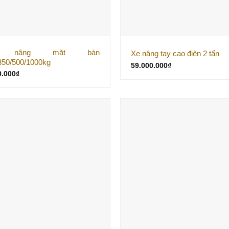
 nâng mặt bàn
Xe nâng tay cao điện 2 tấn
350/500/1000kg
59.000.000
₫
0.000
₫