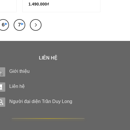
1.490.000
₫
6
7
LIÊN HỆ
Giới thiệu
Liên hệ
Người đại diện Trần Duy Long