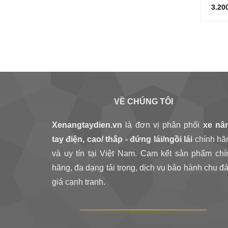
3.20
VỀ CHÚNG TÔI
Xenangtaydien.vn
là đơn vị phân phối
xe nâ
tay điện, cao/ thấp - đứng lái/ngồi lái
chính hã
và uy tín tại Việt Nam. Cam kết sản phẩm chí
hãng, đa dạng tải trọng, dịch vụ bảo hành chu đá
giá cạnh tranh.