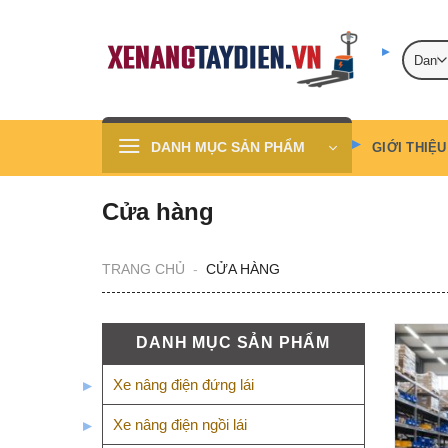
Skip
to
content
DANH MỤC SẢN PHẨM
GIỚI THIỆU
Cửa hàng
TRANG CHỦ
-
CỬA HÀNG
DANH MỤC SẢN PHẨM
Xe nâng điện đứng lái
Xe nâng điện ngồi lái