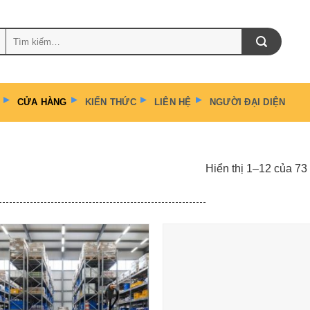
Tìm
kiếm:
CỬA HÀNG
KIẾN THỨC
LIÊN HỆ
NGƯỜI ĐẠI DIỆN
Hiển thị 1–12 của 73