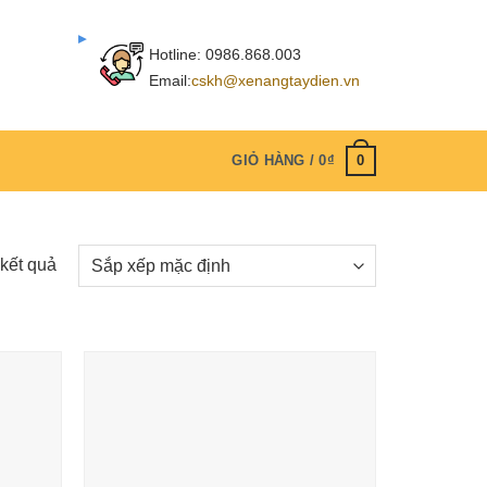
Hotline:
0986.868.003
Email:
cskh@xenangtaydien.vn
0
GIỎ HÀNG /
0
₫
 kết quả