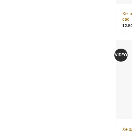
Xe n
cao
12.5
VIDEO
Xe đ