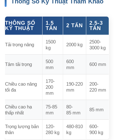
Thông Số Kỹ Thuật Tham Khảo
THÔNG SỐ
1.5
2.5-3
2 TẤN
KỸ THUẬT
TẤN
TẤN
1500
2500-
Tải trọng nâng
2000 kg
kg
3000 kg
500
600
Tâm tải trọng
600 mm
mm
mm
170-
Chiều cao nâng
190-220
200-
200
tối đa
mm
220 mm
mm
Chiều cao hạ
75-85
80-
85 mm
thấp nhất
mm
85 mm
Trọng lượng bản
120-
480-810
600-
thân
280 kg
kg
900 kg