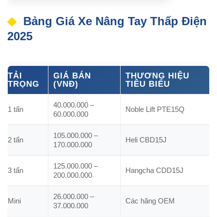
Bảng Giá Xe Nâng Tay Thấp Điện
2025
TẢI
GIÁ BÁN
THƯƠNG HIỆU
TRỌNG
(VNĐ)
TIÊU BIỂU
40.000.000 –
1 tấn
Noble Lift PTE15Q
60.000.000
105.000.000 –
2 tấn
Heli CBD15J
170.000.000
125.000.000 –
3 tấn
Hangcha CDD15J
200.000.000
26.000.000 –
Mini
Các hãng OEM
37.000.000