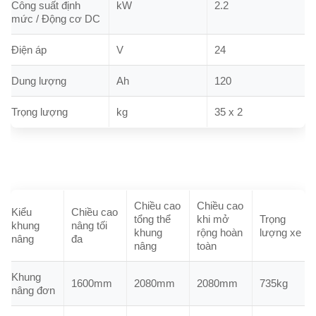
Công suất định
kW
2.2
mức / Động cơ DC
Điện áp
V
24
Dung lượng
Ah
120
Trọng lượng
kg
35 x 2
Chiều cao
Chiều cao
Kiểu
Chiều cao
tổng thể
khi mở
Trọng
khung
nâng tối
khung
rộng hoàn
lượng xe
nâng
đa
nâng
toàn
Khung
1600mm
2080mm
2080mm
735kg
nâng đơn