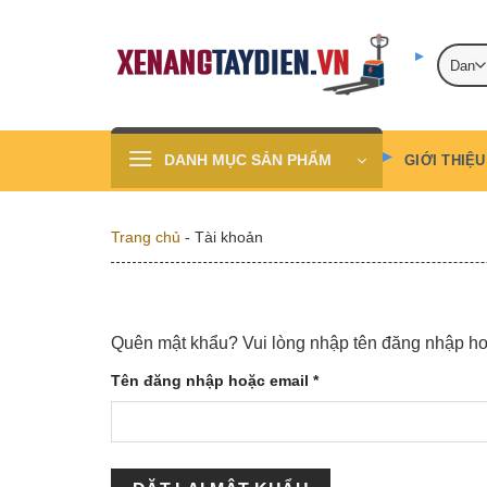
Skip
to
content
DANH MỤC SẢN PHẨM
GIỚI THIỆU
Trang chủ
-
Tài khoản
Quên mật khẩu? Vui lòng nhập tên đăng nhập hoặ
Bắt
Tên đăng nhập hoặc email
*
buộc