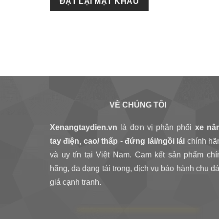
ĐẶT LẠI MẬT KHẨU
VỀ CHÚNG TÔI
Xenangtaydien.vn
là đơn vị phân phối
xe nâ
tay điện, cao/ thấp - đứng lái/ngồi lái
chính hã
và uy tín tại Việt Nam. Cam kết sản phẩm chí
hãng, đa dạng tải trọng, dịch vụ bảo hành chu đá
giá cạnh tranh.