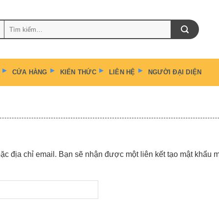
Tìm
kiếm:
CỬA HÀNG
KIẾN THỨC
LIÊN HỆ
NGƯỜI ĐẠI DIỆN
c địa chỉ email. Bạn sẽ nhận được một liên kết tạo mật khẩu m