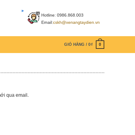
Hotline:
0986.868.003
Email:
cskh@xenangtaydien.vn
0
GIỎ HÀNG /
0
₫
ới qua email.