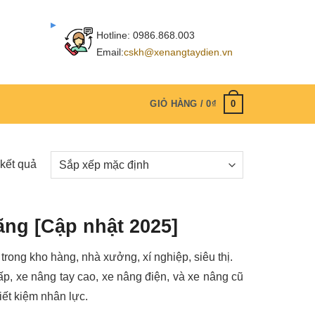
Hotline:
0986.868.003
Email:
cskh@xenangtaydien.vn
0
GIỎ HÀNG /
0
₫
 kết quả
ãng [Cập nhật 2025]
u trong kho hàng, nhà xưởng, xí nghiệp, siêu thị.
ấp, xe nâng tay cao, xe nâng điện, và xe nâng cũ
iết kiệm nhân lực.