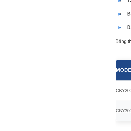
T
B
B
Bảng th
MODE
CBY20
CBY30