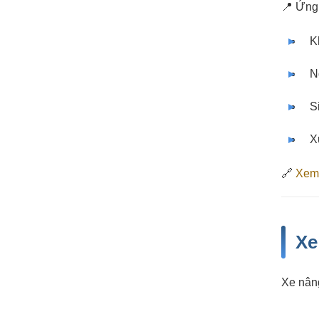
📍 Ứng 
K
N
S
X
🔗
Xem 
Xe
Xe nâng