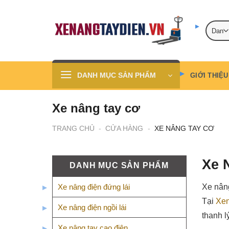
Skip
to
content
DANH MỤC SẢN PHẨM
GIỚI THIỆU
Xe nâng tay cơ
TRANG CHỦ
-
CỬA HÀNG
-
XE NÂNG TAY CƠ
Xe 
DANH MỤC SẢN PHẨM
Xe nâng điện đứng lái
Xe nâng
Tại
Xen
Xe nâng điện ngồi lái
thanh l
Xe nâng tay cao điện