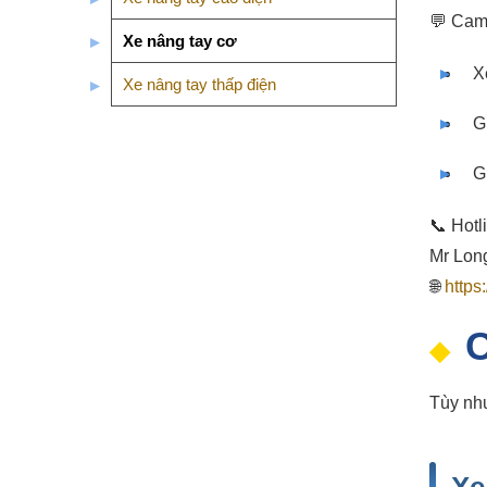
💬 Cam
Xe nâng tay cơ
X
Xe nâng tay thấp điện
G
G
📞 Hotl
Mr Long
🌐
https
C
Tùy nhu