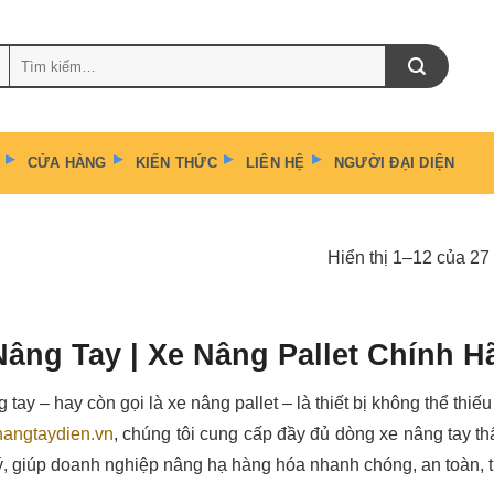
Tìm
kiếm:
CỬA HÀNG
KIẾN THỨC
LIÊN HỆ
NGƯỜI ĐẠI DIỆN
Hiển thị 1–12 của 27
Nâng Tay | Xe Nâng Pallet Chính H
 tay – hay còn gọi là xe nâng pallet – là thiết bị không thể thiế
angtaydien.vn
, chúng tôi cung cấp đầy đủ dòng xe nâng tay th
ý, giúp doanh nghiệp nâng hạ hàng hóa nhanh chóng, an toàn, t