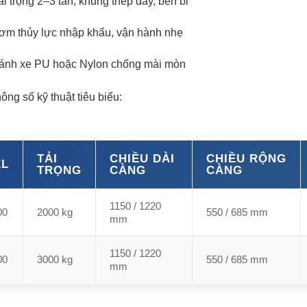
ải trọng 2–3 tấn, khung thép dày, bền bỉ
ơm thủy lực nhập khẩu, vận hành nhẹ
ánh xe PU hoặc Nylon chống mài mòn
ông số kỹ thuật tiêu biểu:
TẢI
CHIỀU DÀI
CHIỀU RỘNG
L
TRỌNG
CÀNG
CÀNG
1150 / 1220
00
2000 kg
550 / 685 mm
mm
1150 / 1220
00
3000 kg
550 / 685 mm
mm