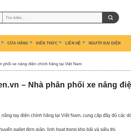
Tìm
kiếm:
CỬA HÀNG
KIẾN THỨC
LIÊN HỆ
NGƯỜI ĐẠI DIỆN
n phối xe nâng điện chính hãng tại Việt Nam
en.vn – Nhà phân phối xe nâng điệ
 nâng tay điện chính hãng tại Việt Nam, cung cấp đầy đủ các 
uyển pallet đơn giản, linh hoạt trong kho bãi và siêu thị.