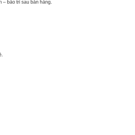
– bảo trì sau bán hàng.
ề.