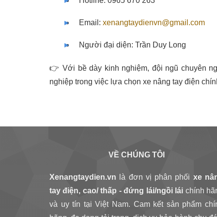
Hotline: 0965 670 263
Email:
xenangtaydienvn@gmail.com
Người đại diện: Trần Duy Long
👉 Với bề dày kinh nghiệm, đội ngũ chuyên ngh
nghiệp trong việc lựa chọn xe nâng tay điện chính
VỀ CHÚNG TÔI
Xenangtaydien.vn
là đơn vị phân phối
xe nâ
tay điện, cao/ thấp - đứng lái/ngồi lái
chính hã
và uy tín tại Việt Nam. Cam kết sản phẩm chí