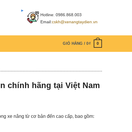
Hotline:
0986.868.003
Email:
cskh@xenangtaydien.vn
0
GIỎ HÀNG /
0
₫
n chính hãng tại Việt Nam
dòng xe nâng từ cơ bản đến cao cấp, bao gồm: