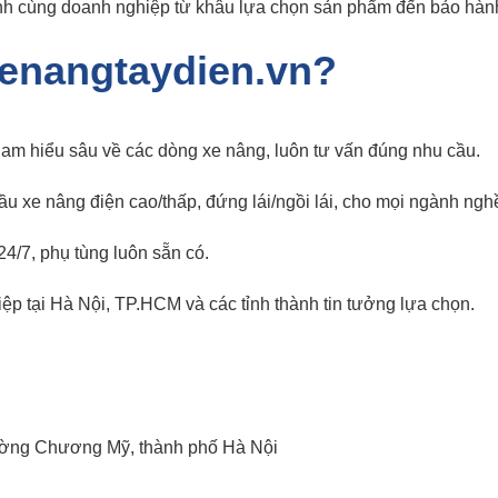
h cùng doanh nghiệp từ khâu lựa chọn sản phẩm đến bảo hành 
Xenangtaydien.vn?
am hiểu sâu về các dòng xe nâng, luôn tư vấn đúng nhu cầu.
u xe nâng điện cao/thấp, đứng lái/ngồi lái, cho mọi ngành ngh
24/7, phụ tùng luôn sẵn có.
ệp tại Hà Nội, TP.HCM và các tỉnh thành tin tưởng lựa chọn.
ường Chương Mỹ, thành phố Hà Nội