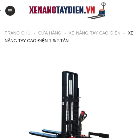
Skip
to
content
TRANG CHỦ
-
CỬA HÀNG
-
XE NÂNG TAY CAO ĐIỆN
-
XE
NÂNG TAY CAO ĐIỆN 1.6/2 TẤN