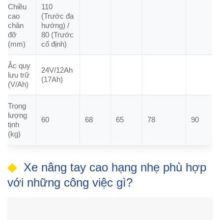
Chiều
110
cao
(Trước đa
chân
hướng) /
đỡ
80 (Trước
(mm)
cố định)
Ắc quy
24V/12Ah
lưu trữ
(17Ah)
(V/Ah)
Trọng
lượng
60
68
65
78
90
tịnh
(kg)
Xe nâng tay cao hạng nhẹ phù hợp
với những công việc gì?