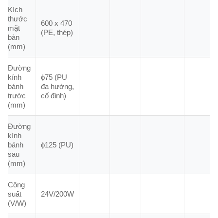
Kích
thước
600 x 470
mặt
(PE, thép)
bàn
(mm)
Đường
kính
ϕ75 (PU
bánh
đa hướng,
trước
cố định)
(mm)
Đường
kính
bánh
ϕ125 (PU)
sau
(mm)
Công
suất
24V/200W
(V/W)