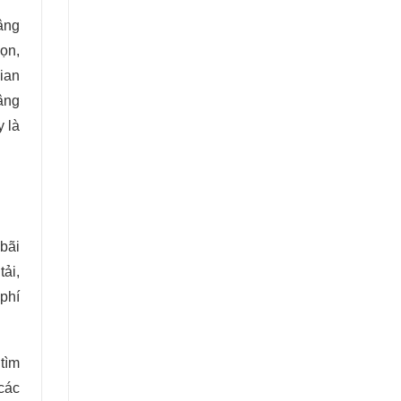
nâng
gọn,
ian
âng
 là
bãi
ải,
phí
 tìm
các