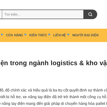
Tìm
kiếm:
CỬA HÀNG
KIẾN THỨC
LIÊN HỆ
NGƯỜI ĐẠI DIỆN
ện trong ngành logistics & kho v
ộ, độ chính xác và hiệu quả là ba trụ cột quyết định sự thành 
iết bị hỗ trợ, xe nâng tay điện đã trở trở thành một công cụ hỗ
xe nâng tay điện mang đến giải pháp di chuyển hàng hóa pallet 