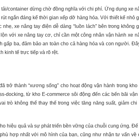
xe tải/container dừng chờ đồng nghĩa với chi phí. Ứng dụng xe 
úp rút ngắn đáng kể thời gian xếp dỡ hàng hóa. Với thiết kế nhỏ 
 nhẹ, xe nâng tay điện dễ dàng “luồn lách” bên trong không g
 lộn với xe nâng tay cơ, chỉ cần một công nhân vận hành xe n
nh gấp ba, đảm bảo an toàn cho cả hàng hóa và con người. Đây
kinh tế trực tiếp và rõ rệt.
đã trở thành “xương sống” cho hoạt động vận hành trong kho 
ss-docking, từ kho E-commerce sôi động đến các bến bãi vận t
 trò không thể thay thế trong việc tăng năng suất, giảm chi 
cho hiệu quả và sự phát triển bền vững của chuỗi cung ứng. Để
 phù hợp nhất với mô hình của bạn, cũng như nhận tư vấn về 