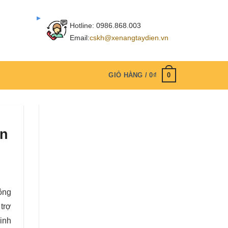
Hotline:
0986.868.003
Email:
cskh@xenangtaydien.vn
0
GIỎ HÀNG /
0
₫
ận
công
 trợ
linh