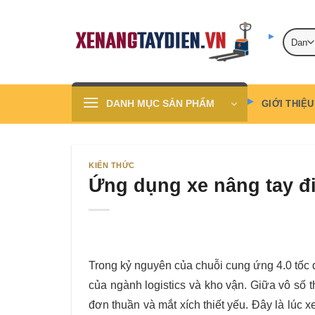
Skip
to
content
DANH MỤC SẢN PHẨM
GIỚI THIỆU
KIẾN THỨC
Ứng dụng xe nâng tay đi
Trong kỷ nguyên của chuỗi cung ứng 4.0 tốc đ
của ngành logistics và kho vận. Giữa vô số th
đơn thuần và mắt xích thiết yếu. Đây là lúc 