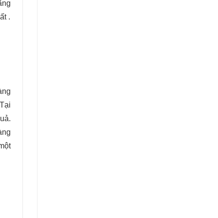
ãng
t .
àng
Tại
quả.
àng
một