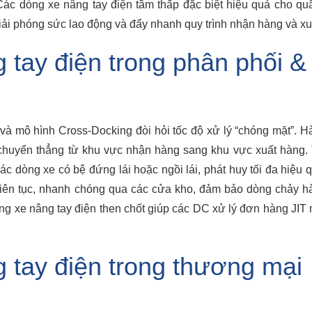
 Các dòng xe nâng tay điện tầm thấp đặc biệt hiệu quả cho qu
iải phóng sức lao động và đẩy nhanh quy trình nhận hàng và xuấ
tay điện trong phân phối &
và mô hình Cross-Docking đòi hỏi tốc độ xử lý “chóng mặt”. H
chuyển thẳng từ khu vực nhận hàng sang khu vực xuất hàng. 
ác dòng xe có bệ đứng lái hoặc ngồi lái, phát huy tối đa hiệu 
iên tục, nhanh chóng qua các cửa kho, đảm bảo dòng chảy h
ng xe nâng tay điện then chốt giúp các DC xử lý đơn hàng JIT 
 tay điện trong thương mại