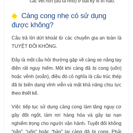
các vết nứt (dù là nhỏ) ở bất kỳ vị trí nào.
Càng cong nhẹ có sử dụng
được không?
Câu trả lời dứt khoát từ các chuyên gia an toàn là
TUYỆT ĐỐI KHÔNG.
Đây là một câu hỏi thường gặp về càng xe nâng tay
điện rất nguy hiểm. Một khi càng đã bị cong (uốn)
hoặc vênh (xoắn), điều đó có nghĩa là cấu trúc thép
đã bị biến dạng vĩnh viễn và mất khả năng chịu lực
theo thiết kế.
Việc tiếp tục sử dụng càng cong làm tăng nguy cơ
gãy đột ngột, làm rơi hàng hóa và gây tai nạn
nghiêm trọng cho người vận hành. Tuyệt đối không
“nắn”, “uốn” hoặc “hàn” lại càng đã bị cong. Phải