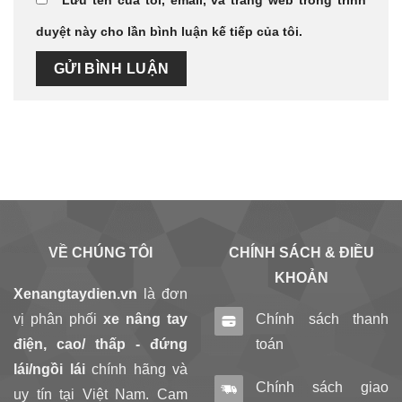
Lưu tên của tôi, email, và trang web trong trình
duyệt này cho lần bình luận kế tiếp của tôi.
VỀ CHÚNG TÔI
CHÍNH SÁCH & ĐIỀU
KHOẢN
Xenangtaydien.vn
là đơn
vị phân phối
xe nâng tay
Chính sách thanh
điện, cao/ thấp - đứng
toán
lái/ngồi lái
chính hãng và
Chính sách giao
uy tín tại Việt Nam. Cam