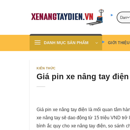
Skip
to
content
DANH MỤC SẢN PHẨM
GIỚI THIỆU
KIẾN THỨC
Giá pin xe nâng tay điện
Giá pin xe nâng tay điện là mối quan tâm hà
xe nâng tay sẽ dao động từ 15 triệu VND trở l
bình ắc quy cho xe nâng tay điện, so sánh ch