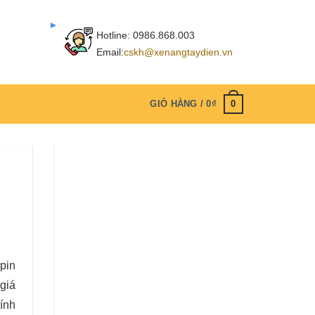
Hotline:
0986.868.003
Email:
cskh@xenangtaydien.vn
0
GIỎ HÀNG /
0
₫
pin
 giá
tính