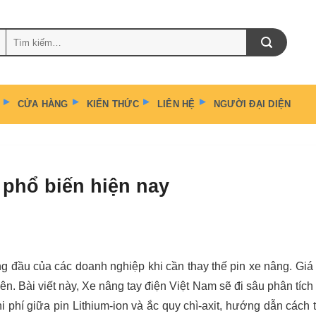
Tìm
kiếm:
CỬA HÀNG
KIẾN THỨC
LIÊN HỆ
NGƯỜI ĐẠI DIỆN
 phổ biến hiện nay
ng đầu của các doanh nghiệp khi cần thay thế pin xe nâng. Giá 
ên. Bài viết này, Xe nâng tay điện Việt Nam sẽ đi sâu phân tích
i phí giữa pin Lithium-ion và ắc quy chì-axit, hướng dẫn cách 