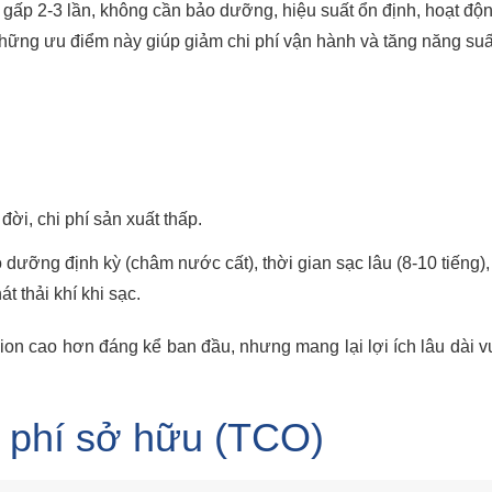
 gấp 2-3 lần, không cần bảo dưỡng, hiệu suất ổn định, hoạt độ
 Những ưu điểm này giúp giảm chi phí vận hành và tăng năng suấ
đời, chi phí sản xuất thấp.
dưỡng định kỳ (châm nước cất), thời gian sạc lâu (8-10 tiếng),
t thải khí khi sạc.
-ion cao hơn đáng kể ban đầu, nhưng mang lại lợi ích lâu dài 
i phí sở hữu (TCO)