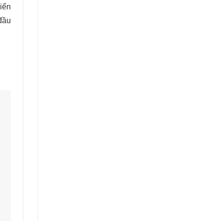
iến
đầu