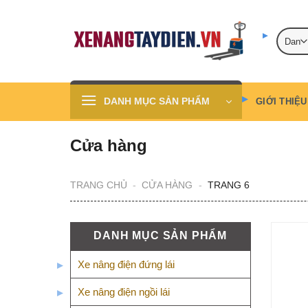
Skip
to
content
DANH MỤC SẢN PHẨM
GIỚI THIỆU
Cửa hàng
TRANG CHỦ
-
CỬA HÀNG
-
TRANG 6
DANH MỤC SẢN PHẨM
Xe nâng điện đứng lái
Xe nâng điện ngồi lái