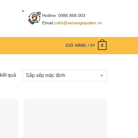
Hotline:
0986.868.003
Email:
cskh@xenangtaydien.vn
0
GIỎ HÀNG /
0
₫
 kết quả