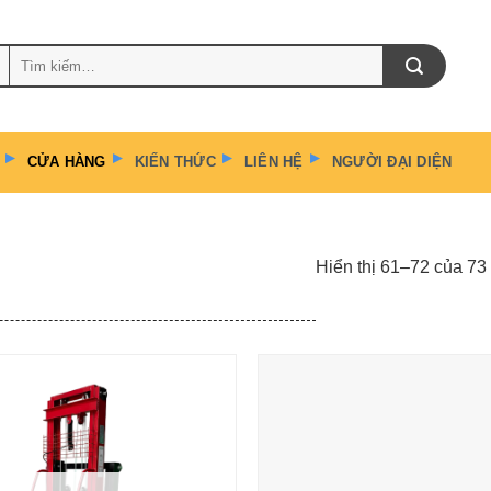
Tìm
kiếm:
CỬA HÀNG
KIẾN THỨC
LIÊN HỆ
NGƯỜI ĐẠI DIỆN
Hiển thị 61–72 của 73