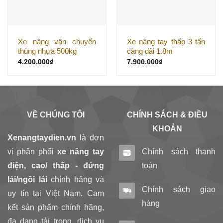
Xe nâng vận chuyển
Xe nâng tay thấp 3 tấn
thùng nhựa 500kg
càng dài 1.8m
4.200.000
₫
7.900.000
₫
VỀ CHÚNG TÔI
CHÍNH SÁCH & ĐIỀU
KHOẢN
Xenangtaydien.vn
là đơn
vị phân phối
xe nâng tay
Chính sách thanh
điện, cao/ thấp - đứng
toán
lái/ngồi lái
chính hãng và
Chính sách giao
uy tín tại Việt Nam. Cam
hàng
kết sản phẩm chính hãng,
đa dạng tải trọng, dịch vụ