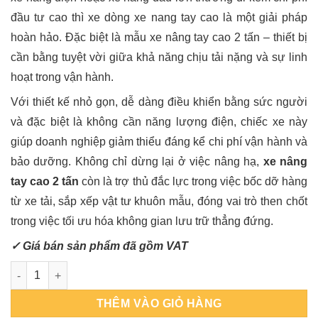
đầu tư cao thì xe dòng xe nang tay cao là một giải pháp
hoàn hảo. Đặc biệt là mẫu xe nâng tay cao 2 tấn – thiết bị
cần bằng tuyệt vời giữa khả năng chịu tải nặng và sự linh
hoạt trong vận hành.
Với thiết kế nhỏ gọn, dễ dàng điều khiển bằng sức người
và đặc biệt là không cần năng lượng điện, chiếc xe này
giúp doanh nghiệp giảm thiểu đáng kể chi phí vận hành và
bảo dưỡng. Không chỉ dừng lại ở việc nâng hạ,
xe nâng
tay cao 2 tấn
còn là trợ thủ đắc lực trong việc bốc dỡ hàng
từ xe tải, sắp xếp vật tư khuôn mẫu, đóng vai trò then chốt
trong việc tối ưu hóa không gian lưu trữ thẳng đứng.
✓ Giá bán sản phẩm đã gồm VAT
Xe nâng tay cao 2 tấn - thép H số lượng
THÊM VÀO GIỎ HÀNG