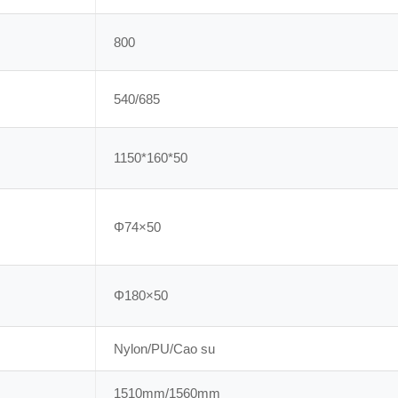
800
540/685
1150*160*50
Φ74×50
Φ180×50
Nylon/PU/Cao su
1510mm/1560mm