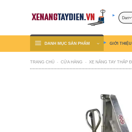
Skip
to
content
DANH MỤC SẢN PHẨM
GIỚI THIỆU
TRANG CHỦ
-
CỬA HÀNG
-
XE NÂNG TAY THẤP Đ