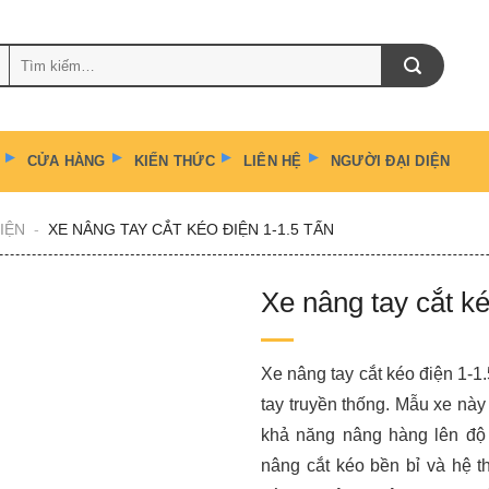
Tìm
kiếm:
CỬA HÀNG
KIẾN THỨC
LIÊN HỆ
NGƯỜI ĐẠI DIỆN
IỆN
-
XE NÂNG TAY CẮT KÉO ĐIỆN 1-1.5 TẤN
Xe nâng tay cắt ké
Xe nâng tay cắt kéo điện 1-1.5
tay truyền thống. Mẫu xe nà
khả năng nâng hàng lên độ 
nâng cắt kéo bền bỉ và hệ t