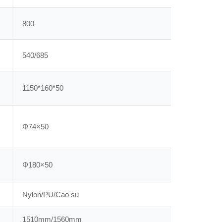
800
540/685
1150*160*50
Φ74×50
Φ180×50
Nylon/PU/Cao su
1510mm/1560mm