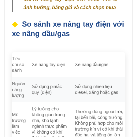
ảnh hưởng, bảng giá và cách chọn mua
So sánh xe nâng tay điện với
xe nâng dầu/gas
Tiêu
chí so
Xe nâng tay điện
Xe nâng dầu/gas
sánh
Nguồn
Sử dụng pin/ắc
Sử dụng nhiên liệu
năng
quy (điện)
diesel, xăng hoặc gas
lượng
Lý tưởng cho
Thường dùng ngoài trời,
Môi
không gian trong
tại bến bãi, công trường.
trường
nhà, kho lạnh,
Không phù hợp cho môi
làm
ngành thực phẩm
trường kín vì có khí thải
việc
vì không có khí
độc hại và tiếng ồn lớn