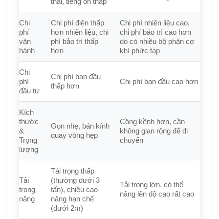
thải, tiếng ồn thấp
Chi
Chi phí điện thấp
Chi phí nhiên liệu cao,
phí
hơn nhiên liệu, chi
chi phí bảo trì cao hơn
vận
phí bảo trì thấp
do có nhiều bộ phận cơ
hành
hơn
khí phức tạp
Chi
Chi phí ban đầu
phí
Chi phí ban đầu cao hơn
thấp hơn
đầu tư
Kích
thước
Cồng kềnh hơn, cần
Gọn nhẹ, bán kính
&
không gian rộng để di
quay vòng hẹp
Trọng
chuyển
lượng
Tải trọng thấp
Tải
(thường dưới 3
Tải trọng lớn, có thể
trọng
tấn), chiều cao
nâng lên độ cao rất cao
nâng
nâng hạn chế
(dưới 2m)