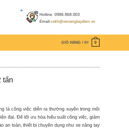
Hotline:
0986.868.003
Email:
cskh@xenangtaydien.vn
0
GIỎ HÀNG /
0
₫
2 tấn
g là công việc diễn ra thường xuyên trong môi
ện đại. Để tối ưu hóa hiệu suất công việc, giảm
o an toàn, thiết bị chuyên dụng như xe nâng tay