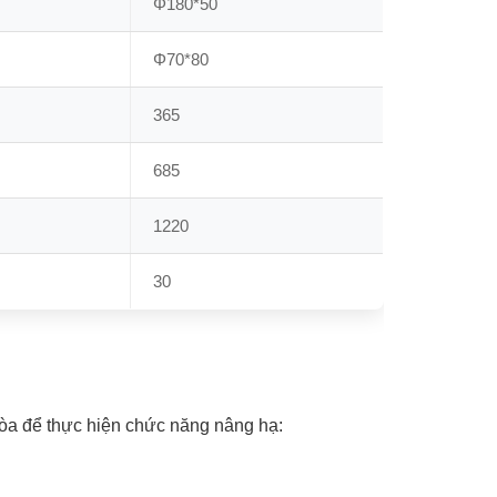
Φ180*50
Φ70*80
365
685
1220
30
hòa để thực hiện chức năng nâng hạ: