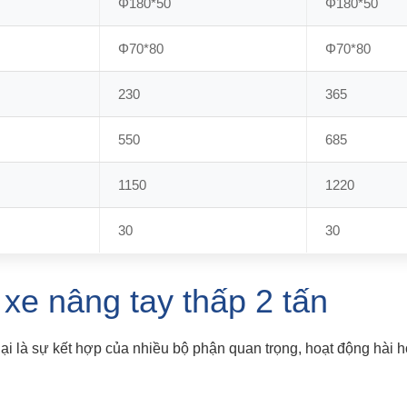
Φ180*50
Φ180*50
Φ70*80
Φ70*80
230
365
550
685
1150
1220
30
30
a xe nâng tay thấp 2 tấn
lại là sự kết hợp của nhiều bộ phận quan trọng, hoạt động hài 