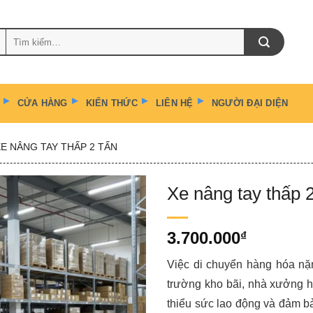
Tìm
kiếm:
CỬA HÀNG
KIẾN THỨC
LIÊN HỆ
NGƯỜI ĐẠI DIỆN
XE NÂNG TAY THẤP 2 TẤN
Xe nâng tay thấp 
3.700.000
₫
Việc di chuyển hàng hóa nặn
trường kho bãi, nhà xưởng hi
thiểu sức lao động và đảm bả