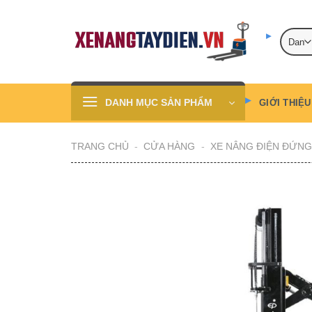
Skip
to
content
DANH MỤC SẢN PHẨM
GIỚI THIỆU
TRANG CHỦ
-
CỬA HÀNG
-
XE NÂNG ĐIỆN ĐỨNG