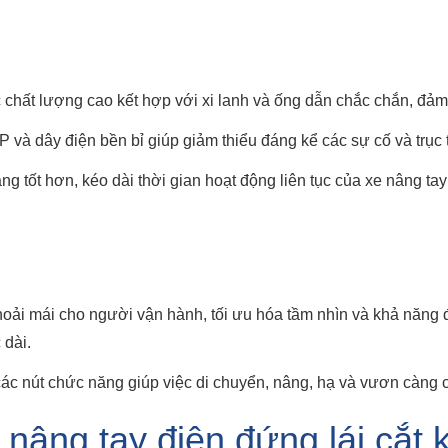
c chất lượng cao kết hợp với xi lanh và ống dẫn chắc chắn, đảm 
và dây điện bền bỉ giúp giảm thiểu đáng kể các sự cố và trục t
ng tốt hơn, kéo dài thời gian hoạt động liên tục của xe nâng tay 
thoải mái cho người vận hành, tối ưu hóa tầm nhìn và khả năng đ
 dài.
các nút chức năng giúp việc di chuyển, nâng, hạ và vươn càng c
e nâng tay điện đứng lái cắt 