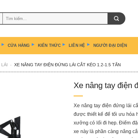
Tìm
kiếm:
CỬA HÀNG
KIẾN THỨC
LIÊN HỆ
NGƯỜI ĐẠI DIỆN
 LÁI
-
XE NÂNG TAY ĐIỆN ĐỨNG LÁI CẮT KÉO 1.2-1.5 TẤN
Xe nâng tay điện đ
Xe nâng tay điện đứng lái cắt
được thiết kế để tối ưu hóa 
xưởng có lối đi hẹp. Điểm đặ
xe này là phần càng nâng cắ