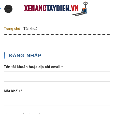
Skip
to
content
Trang chủ
-
Tài khoản
ĐĂNG NHẬP
Bắt
Tên tài khoản hoặc địa chỉ email
*
buộc
Bắt
Mật khẩu
*
buộc