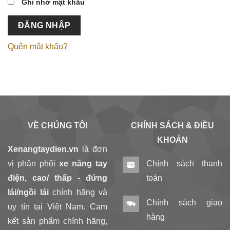
Ghi nhớ mật khẩu
ĐĂNG NHẬP
Quên mật khẩu?
VỀ CHÚNG TÔI
CHÍNH SÁCH & ĐIỀU
KHOẢN
Xenangtaydien.vn
là đơn
vị phân phối
xe nâng tay
Chính sách thanh
điện, cao/ thấp - đứng
toán
lái/ngồi lái
chính hãng và
Chính sách giao
uy tín tại Việt Nam. Cam
hàng
kết sản phẩm chính hãng,